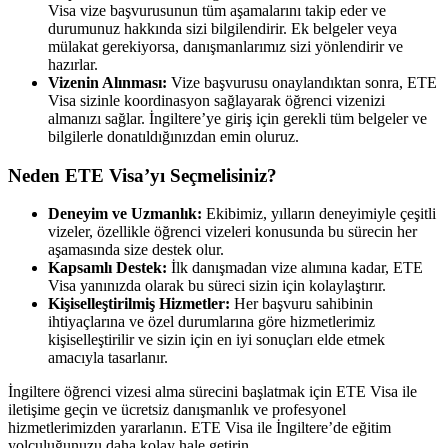
Visa vize başvurusunun tüm aşamalarını takip eder ve
durumunuz hakkında sizi bilgilendirir. Ek belgeler veya
mülakat gerekiyorsa, danışmanlarımız sizi yönlendirir ve
hazırlar.
Vizenin Alınması:
Vize başvurusu onaylandıktan sonra, ETE
Visa sizinle koordinasyon sağlayarak öğrenci vizenizi
almanızı sağlar. İngiltere’ye giriş için gerekli tüm belgeler ve
bilgilerle donatıldığınızdan emin oluruz.
Neden ETE Visa’yı Seçmelisiniz?
Deneyim ve Uzmanlık:
Ekibimiz, yılların deneyimiyle çeşitli
vizeler, özellikle öğrenci vizeleri konusunda bu sürecin her
aşamasında size destek olur.
Kapsamlı Destek:
İlk danışmadan vize alımına kadar, ETE
Visa yanınızda olarak bu süreci sizin için kolaylaştırır.
Kişiselleştirilmiş Hizmetler:
Her başvuru sahibinin
ihtiyaçlarına ve özel durumlarına göre hizmetlerimiz
kişiselleştirilir ve sizin için en iyi sonuçları elde etmek
amacıyla tasarlanır.
İngiltere öğrenci vizesi alma sürecini başlatmak için ETE Visa ile
iletişime geçin ve ücretsiz danışmanlık ve profesyonel
hizmetlerimizden yararlanın. ETE Visa ile İngiltere’de eğitim
yolculuğunuzu daha kolay hale getirin.