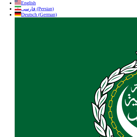
English
فارسی (Persian)
Deutsch (German)