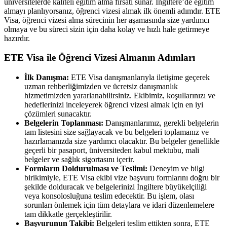
üniversitelerde kaliteli eğitim alma fırsatı sunar. İngiltere’de eğitim
almayı planlıyorsanız, öğrenci vizesi almak ilk önemli adımdır. ETE
Visa, öğrenci vizesi alma sürecinin her aşamasında size yardımcı
olmaya ve bu süreci sizin için daha kolay ve hızlı hale getirmeye
hazırdır.
ETE Visa ile Öğrenci Vizesi Almanın Adımları
İlk Danışma:
ETE Visa danışmanlarıyla iletişime geçerek
uzman rehberliğimizden ve ücretsiz danışmanlık
hizmetimizden yararlanabilirsiniz. Ekibimiz, koşullarınızı ve
hedeflerinizi inceleyerek öğrenci vizesi almak için en iyi
çözümleri sunacaktır.
Belgelerin Toplanması:
Danışmanlarımız, gerekli belgelerin
tam listesini size sağlayacak ve bu belgeleri toplamanız ve
hazırlamanızda size yardımcı olacaktır. Bu belgeler genellikle
geçerli bir pasaport, üniversiteden kabul mektubu, mali
belgeler ve sağlık sigortasını içerir.
Formların Doldurulması ve Teslimi:
Deneyim ve bilgi
birikimiyle, ETE Visa ekibi vize başvuru formlarını doğru bir
şekilde dolduracak ve belgelerinizi İngiltere büyükelçiliği
veya konsolosluğuna teslim edecektir. Bu işlem, olası
sorunları önlemek için tüm detaylara ve idari düzenlemelere
tam dikkatle gerçekleştirilir.
Başvurunun Takibi:
Belgeleri teslim ettikten sonra, ETE