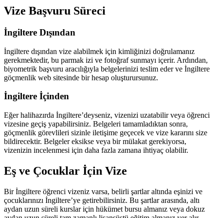
Vize Başvuru Süreci
İngiltere Dışından
İngiltere dışından vize alabilmek için kimliğinizi doğrulamanız
gerekmektedir, bu parmak izi ve fotoğraf sunmayı içerir. Ardından,
biyometrik başvuru aracılığıyla belgelerinizi teslim eder ve İngiltere
göçmenlik web sitesinde bir hesap oluşturursunuz.
İngiltere İçinden
Eğer halihazırda İngiltere’deyseniz, vizenizi uzatabilir veya öğrenci
vizesine geçiş yapabilirsiniz. Belgeleri tamamladıktan sonra,
göçmenlik görevlileri sizinle iletişime geçecek ve vize kararını size
bildirecektir. Belgeler eksikse veya bir mülakat gerekiyorsa,
vizenizin incelenmesi için daha fazla zamana ihtiyaç olabilir.
Eş ve Çocuklar İçin Vize
Bir İngiltere öğrenci vizeniz varsa, belirli şartlar altında eşinizi ve
çocuklarınızı İngiltere’ye getirebilirsiniz. Bu şartlar arasında, altı
aydan uzun süreli kurslar için hükümet bursu almanız veya dokuz
aydan uzun süreli tam zamanlı lisansüstü eğitim almanız yer alır.