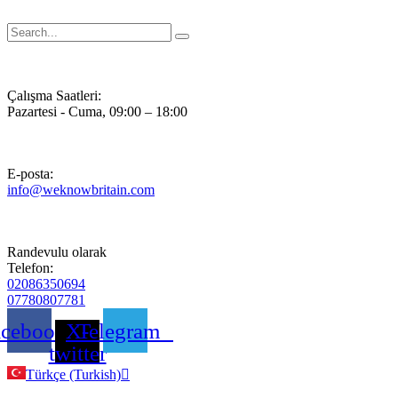
İçeriğe
atla
Çalışma Saatleri:
Pazartesi - Cuma, 09:00 – 18:00
E-posta:
info@weknowbritain.com
Randevulu olarak
Telefon:
02086350694
07780807781
acebook
X-
Telegram
twitter
Türkçe (Turkish)