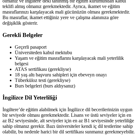
olmanız ve İngiltere’deki tanınmış bir eğitim kurumundan kabul
teklifi almış olmanız gerekmektedir. Ayrıca, ikamet ve eğitim
masraflarınızı karşılayacak mali gücünüzün olması gerekmektedir.
Bu masraflar, ikamet ettiğiniz yere ve çalışma alanınıza göre
değişiklik gösterir.
Gerekli Belgeler
Geçerli pasaport
Üniversiteden kabul mektubu
Yaşam ve eğitim masraflarını karşılayacak mali yeterlilik
belgesi
ATAS sertifikası (gerekliyse)
18 yaş altı başvuru sahipleri için ebeveyn onayı
Tüberküloz testi (gerekliyse)
Burs belgeleri (burs aldıysanız)
İngilizce Dil Yeterliliği
İngiltere’de eğitim alabilmek için İngilizce dil becerilerinizin uygun
bir seviyede olması gerekmektedir. Lisans ve üstü seviyeler için en
az B2 seviyesinde, alt seviyeler için en az B1 seviyesinde yeterliliğe
sahip olmanız gerekir. Bazı üniversiteler kendi iç dil testlerine sahip
olabilir, bu nedenle harici bir dil sertifikası sunmanız gerekmeyebilir.