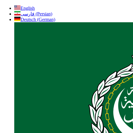
English
فارسی (Persian)
Deutsch (German)