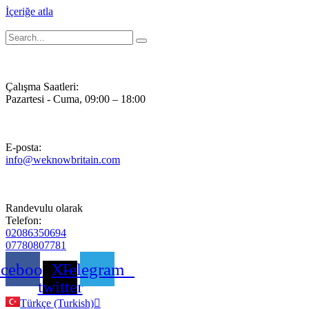
İçeriğe atla
Çalışma Saatleri:
Pazartesi - Cuma, 09:00 – 18:00
E-posta:
info@weknowbritain.com
Randevulu olarak
Telefon:
02086350694
07780807781
acebook
X-
Telegram
twitter
Türkçe (Turkish)