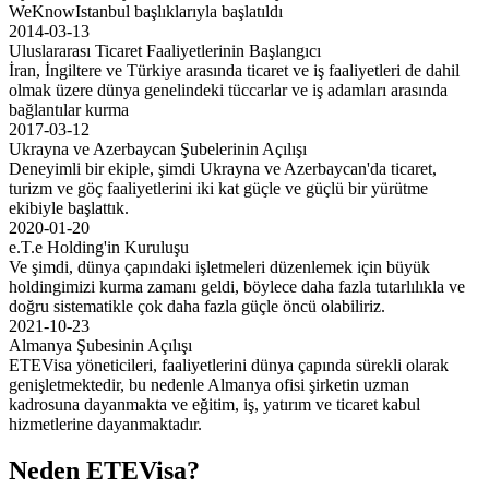
WeKnowIstanbul başlıklarıyla başlatıldı
2014-03-13
Uluslararası Ticaret Faaliyetlerinin Başlangıcı
İran, İngiltere ve Türkiye arasında ticaret ve iş faaliyetleri de dahil
olmak üzere dünya genelindeki tüccarlar ve iş adamları arasında
bağlantılar kurma
2017-03-12
Ukrayna ve Azerbaycan Şubelerinin Açılışı
Deneyimli bir ekiple, şimdi Ukrayna ve Azerbaycan'da ticaret,
turizm ve göç faaliyetlerini iki kat güçle ve güçlü bir yürütme
ekibiyle başlattık.
2020-01-20
e.T.e Holding'in Kuruluşu
Ve şimdi, dünya çapındaki işletmeleri düzenlemek için büyük
holdingimizi kurma zamanı geldi, böylece daha fazla tutarlılıkla ve
doğru sistematikle çok daha fazla güçle öncü olabiliriz.
2021-10-23
Almanya Şubesinin Açılışı
ETEVisa yöneticileri, faaliyetlerini dünya çapında sürekli olarak
genişletmektedir, bu nedenle Almanya ofisi şirketin uzman
kadrosuna dayanmakta ve eğitim, iş, yatırım ve ticaret kabul
hizmetlerine dayanmaktadır.
Neden ETEVisa?