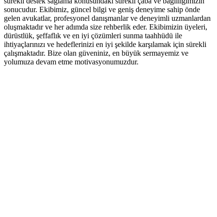
sürekli destek sağlama konusundaki sürekli çaba ve bağlılığımızın
sonucudur. Ekibimiz, güncel bilgi ve geniş deneyime sahip önde
gelen avukatlar, profesyonel danışmanlar ve deneyimli uzmanlardan
oluşmaktadır ve her adımda size rehberlik eder. Ekibimizin üyeleri,
dürüstlük, şeffaflık ve en iyi çözümleri sunma taahhüdü ile
ihtiyaçlarınızı ve hedeflerinizi en iyi şekilde karşılamak için sürekli
çalışmaktadır. Bize olan güveniniz, en büyük sermayemiz ve
yolumuza devam etme motivasyonumuzdur.