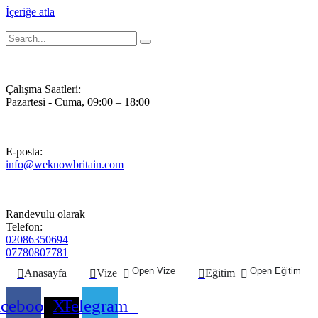
İçeriğe atla
Çalışma Saatleri:
Pazartesi - Cuma, 09:00 – 18:00
E-posta:
info@weknowbritain.com
Randevulu olarak
Telefon:
02086350694
07780807781
Open Vize
Open Eğitim
Anasayfa
Vize
Eğitim
acebook
X-
Telegram