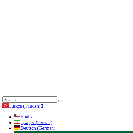
Türkçe (Turkish)
English
فارسی (Persian)
Deutsch (German)