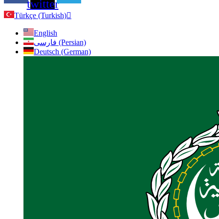
twitter
Türkçe (Turkish)
English
فارسی (Persian)
Deutsch (German)