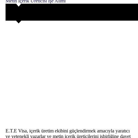
Metin İçerik Üreticisi İşe Alımı
E.T.E Visa, içerik üretim ekibini güçlendirmek amacıyla yaratıcı
ve yetenekli yazarlar ve metin içerik üreticilerini işbirliğine davet