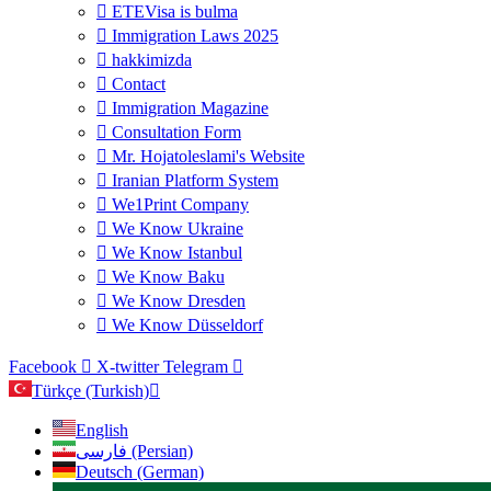
ETEVisa is bulma
Immigration Laws 2025
hakkimizda
Contact
Immigration Magazine
Consultation Form
Mr. Hojatoleslami's Website
Iranian Platform System
We1Print Company
We Know Ukraine
We Know Istanbul
We Know Baku
We Know Dresden
We Know Düsseldorf
Facebook
X-twitter
Telegram
Türkçe (Turkish)
English
فارسی (Persian)
Deutsch (German)