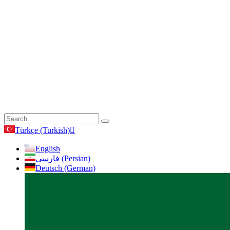
Türkçe (Turkish)
English
فارسی (Persian)
Deutsch (German)