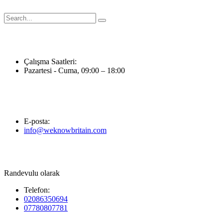
İçeriğe
atla
Çalışma Saatleri:
Pazartesi - Cuma, 09:00 – 18:00
E-posta:
info@weknowbritain.com
Randevulu olarak
Telefon:
02086350694
07780807781