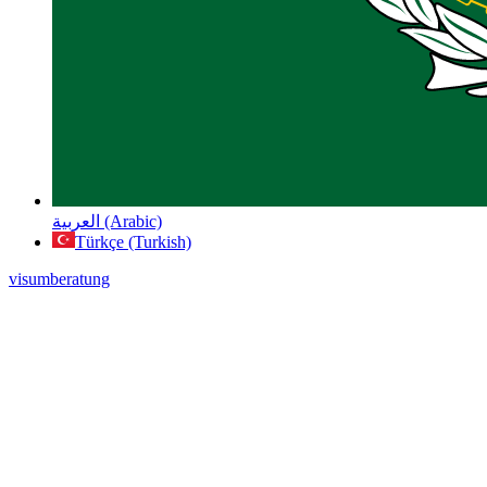
العربية (Arabic)
Türkçe (Turkish)
visumberatung