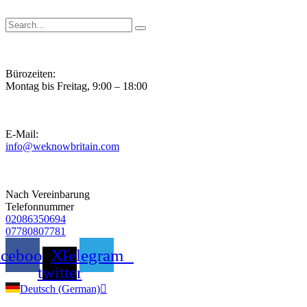
Zum
Inhalt
springen
Bürozeiten:
Montag bis Freitag, 9:00 – 18:00
E-Mail:
info@weknowbritain.com
Nach Vereinbarung
Telefonnummer
02086350694
07780807781
acebook
X-
Telegram
twitter
Deutsch (German)