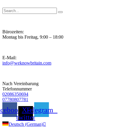
Zum
Inhalt
springen
Bürozeiten:
Montag bis Freitag, 9:00 – 18:00
E-Mail:
info@weknowbritain.com
Nach Vereinbarung
Telefonnummer
02086350694
07780807781
acebook
X-
Telegram
twitter
Deutsch (German)