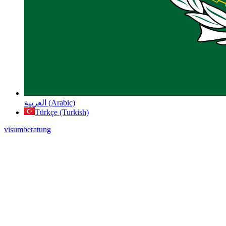
العربية (Arabic)
Türkçe (Turkish)
visumberatung