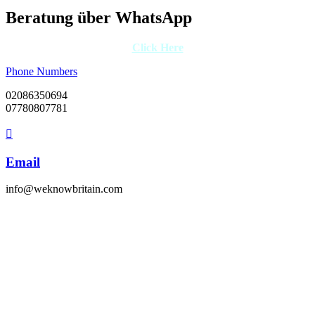
Beratung über WhatsApp
Click Here
Phone Numbers
02086350694
07780807781
Email
info@weknowbritain.com