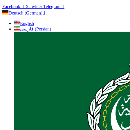
Facebook
X-twitter
Telegram
Deutsch (German)
English
فارسی (Persian)