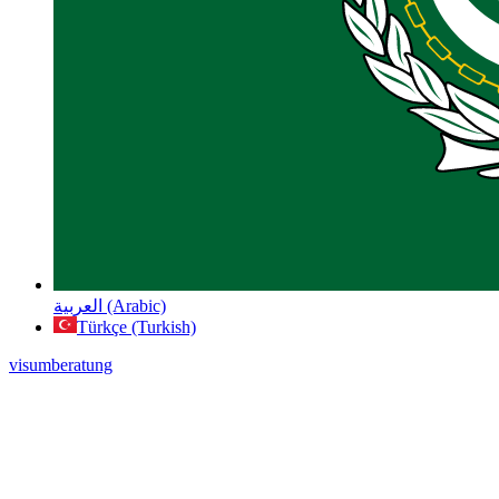
العربية (Arabic)
Türkçe (Turkish)
visumberatung