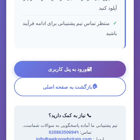
آپلود کنید
منتظر تماس تیم پشتیبانی برای ادامه فرآیند
باشید
🔐
ورود به پنل کاربری
🏠
بازگشت به صفحه اصلی
📞 نیاز به کمک دارید؟
تیم پشتیبانی ما آماده پاسخگویی به سوالات شماست.
تماس:
02086350694۹
ایمیل:
info@weknowbritain.com